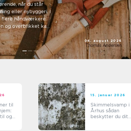
ørende, når du står
ing eller nybyggeri. I
dspart
 flere håndværkere,
en og overblikket kan
04. august 2026
Thomas Andersen
026
15. januar 2026
ner til
Skimmelsvamp i
hjem:
Århus sådan
til og
beskytter du dit
et
hjem og dit
helbred