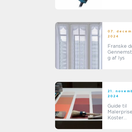
07. decem
2024
Franske d
Gennemst
g af lys
21. novem
2024
Guide til
Malerpris
Koster
Profession
Malerarbe