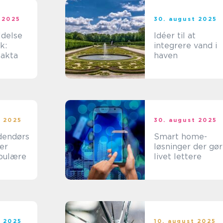
 2025
30. august 2025
ldelse
Idéer til at
k:
integrere vand i
fakta
haven
t 2025
30. august 2025
dendørs
Smart home-
er
løsninger der gør
pulære
livet lettere
t 2025
10. august 2025