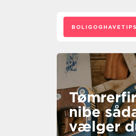
BOLIGOGHAVETIPS
Tømrerfi
nibe sådan
vælger d