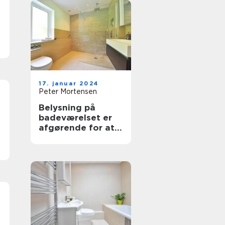
17. januar 2024
Peter Mortensen
Belysning på
badeværelset er
afgørende for at
skabe en
behagelig
atmosfære og
sikre optimal
funktionalitet