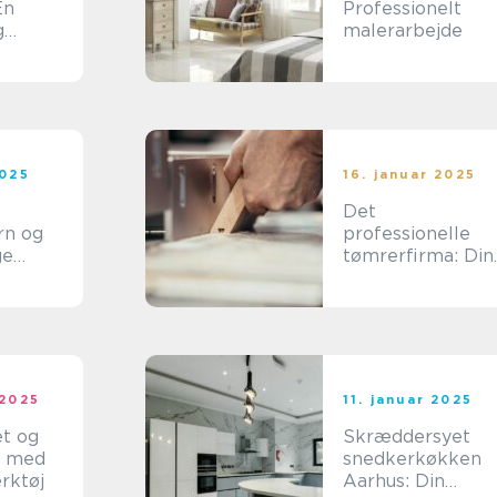
En
Professionelt
g
malerarbejde
g
2025
16. januar 2025
Det
rn og
professionelle
ge
tømrerfirma: Din
partner i
byggeprojekter
 2025
11. januar 2025
et og
Skræddersyet
n med
snedkerkøkken
rktøj
Aarhus: Din