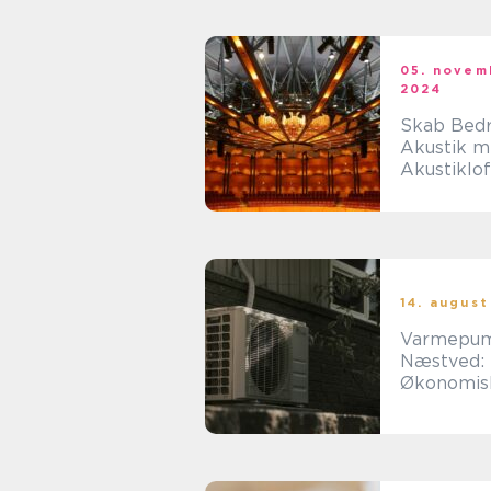
05. novem
2024
Skab Bed
Akustik 
Akustiklof
14. august
Varmepu
Næstved:
Økonomis
Miljøvenli
Opvarmni