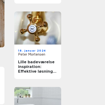
at se fantastisk ud
Gulvslibning er en af de mest effektive måder 
give gamle, slidte trægulve nyt liv på. Når gulv
bliver nusset, ridset og mørkt, kan en
professionel behandling ofte g...
18. januar 2024
Peter Mortensen
Lille badeværelse
inspiration:
Effektive løsninger
til små rum