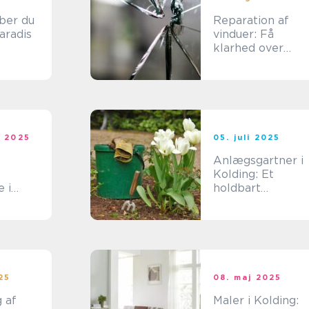
ber du
Reparation af
aradis
vinduer: Få
klarhed over
mulighederne
t 2025
05. juli 2025
Anlægsgartner i
Kolding: Et
 i
holdbart
set
udeområde
usseng
025
08. maj 2025
 af
Maler i Kolding: