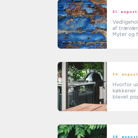
31. august
Vedligeho
af trævær
Myter og 
30. augus
Hvorfor u
køkkener 
blevet po
29. augus