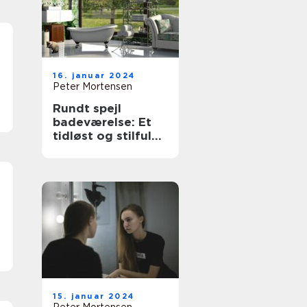
16. januar 2024
Peter Mortensen
Rundt spejl
badeværelse: Et
tidløst og stilfuldt
valg til dit
badeværelse
15. januar 2024