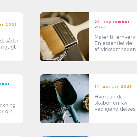
29. september
er 2025
2025
Maler til erhverv:
d: sådan
En essentiel del
rigtigt
af virksomheden
udseende
mber
31. august 2025
Hvordan du
skaber en lav-
rkning
vedligeholdelses
or din
have
di