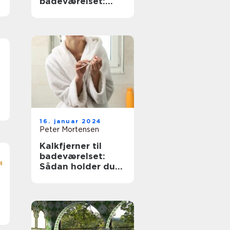
badeværelset:
Perfekt
kombination af
funktion og
æstetik
16. januar 2024
Peter Mortensen
Kalkfjerner til
badeværelset:
4
Sådan holder du
dit badeværelse
kalkfrit
en