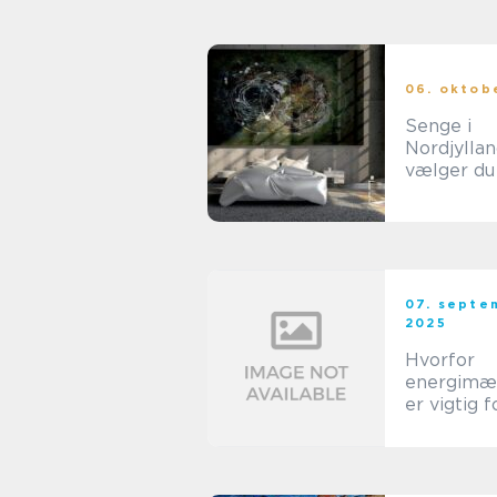
06. oktob
Senge i
Nordjyllan
vælger du 
07. septe
2025
Hvorfor
energimæ
er vigtig f
boligs vær