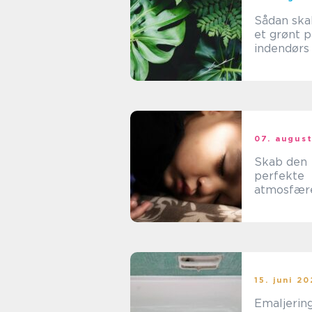
Sådan ska
et grønt p
indendørs
07. augus
Skab den
perfekte
atmosfære
soveværel
med en h
15. juni 2
Emaljering