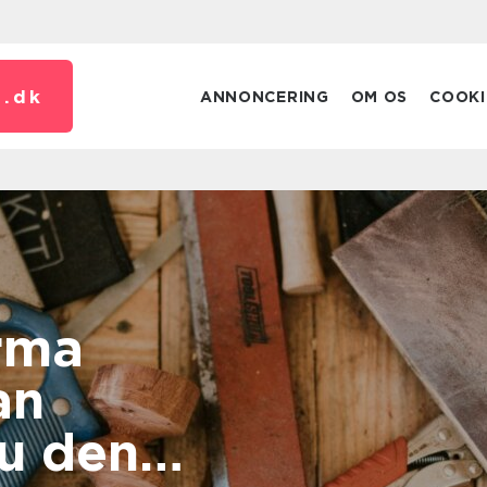
.
dk
ANNONCERING
OM OS
COOKI
rma
u den