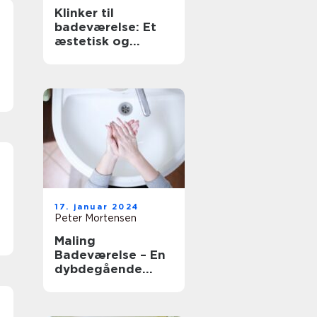
Klinker til
badeværelse: Et
æstetisk og
funktionelt valg til
din bolig
17. januar 2024
Peter Mortensen
Maling
Badeværelse – En
dybdegående
guide til at
forvandle dit
badeværelse