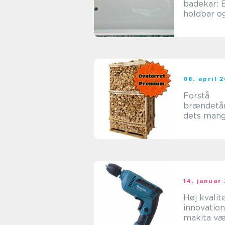
badekar: 
holdbar o
miljøvenli
løsning
08. april 
Forstå
brændetå
dets man
fordele
14. januar
Høj kvalit
innovatio
makita væ