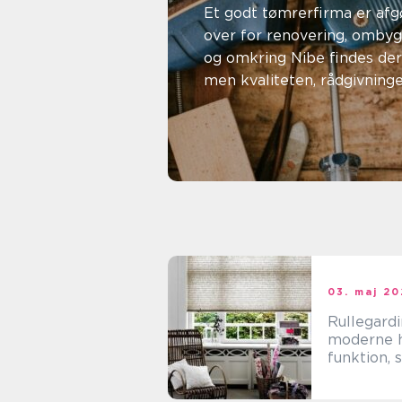
rette
Et godt tømrerfirma er afg
over for renovering, ombygn
samarbej
og omkring Nibe findes der
men kvaliteten, rådgivning
ner
variere me...
29. maj 2026
Malene Jeppesen
03. maj 2
Rullegardi
moderne 
funktion, s
fleksibilit