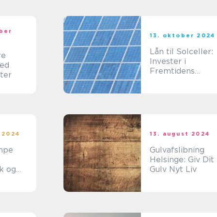
ber
13. oktober 2024
Lån til Solceller:
re
Invester i
med
Fremtidens
ter
Energi
 2024
13. august 2024
mpe
Gulvafslibning
Helsinge: Giv Dit
k og
Gulv Nyt Liv
g
ng