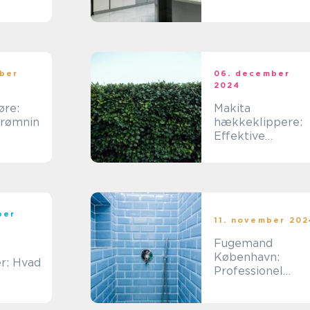
unikke løsning
ber
06. december
2024
øre:
Makita
rømnin
hækkeklippere:
Effektive
værktøjer til din
have
ber
11. november 202
Fugemand
København:
er: Hvad
Professionel
fugning til hver 
elt
bygning
jde?