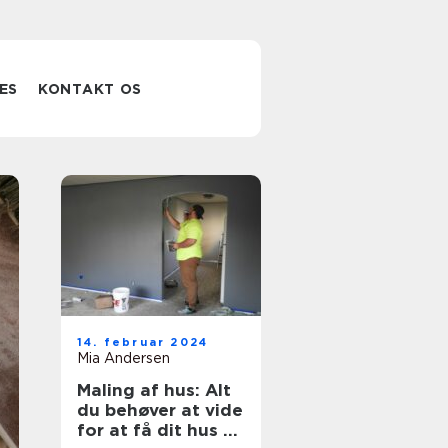
ES
KONTAKT OS
Gulvslibning de
14. februar 2024
forvandler
Mia Andersen
Maling af hus: Alt
slidte trægulve
du behøver at vide
for at få dit hus til