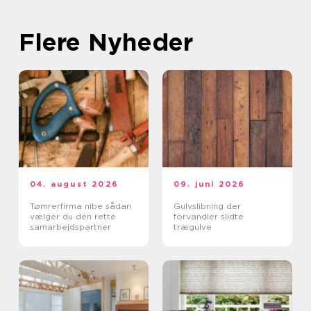
Flere Nyheder
04. august 2026
09. juni 2026
Tømrerfirma nibe sådan
Gulvslibning der
vælger du den rette
forvandler slidte
samarbejdspartner
trægulve