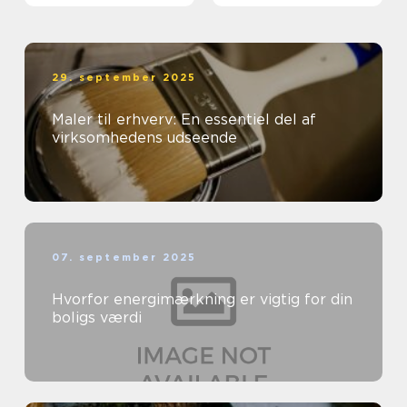
29. september 2025
Maler til erhverv: En essentiel del af
virksomhedens udseende
07. september 2025
Hvorfor energimærkning er vigtig for din
boligs værdi