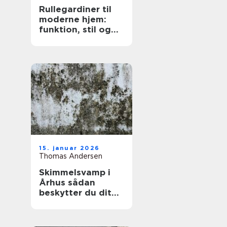
Rullegardiner til
moderne hjem:
funktion, stil og
fleksibilitet
15. januar 2026
Thomas Andersen
Skimmelsvamp i
Århus sådan
beskytter du dit
hjem og dit
helbred