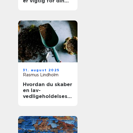
er vigtig for din
boligs værdi
31. august 2025
Rasmus Lindholm
Hvordan du skaber
en lav-
vedligeholdelses
have