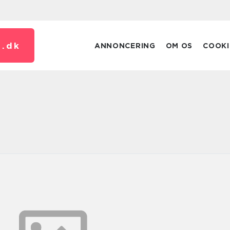
.
dk
ANNONCERING
OM OS
COOKI