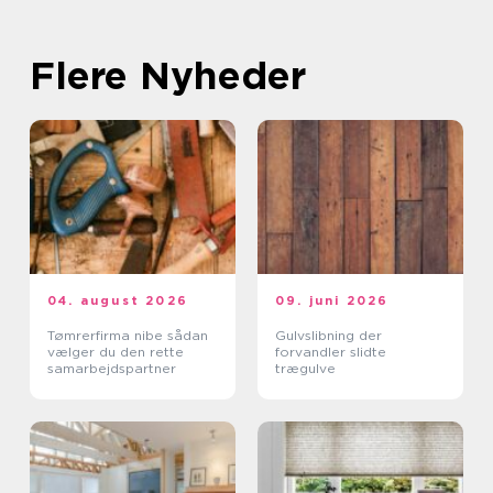
Flere Nyheder
04. august 2026
09. juni 2026
Tømrerfirma nibe sådan
Gulvslibning der
vælger du den rette
forvandler slidte
samarbejdspartner
trægulve