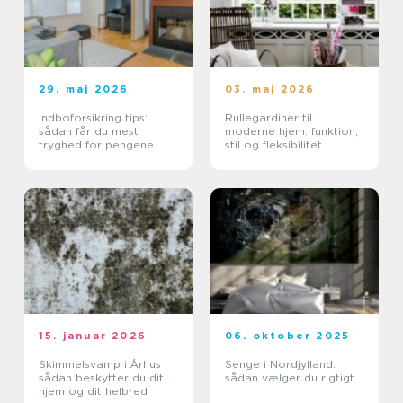
29. maj 2026
03. maj 2026
Indboforsikring tips:
Rullegardiner til
sådan får du mest
moderne hjem: funktion,
tryghed for pengene
stil og fleksibilitet
15. januar 2026
06. oktober 2025
Skimmelsvamp i Århus
Senge i Nordjylland:
sådan beskytter du dit
sådan vælger du rigtigt
hjem og dit helbred