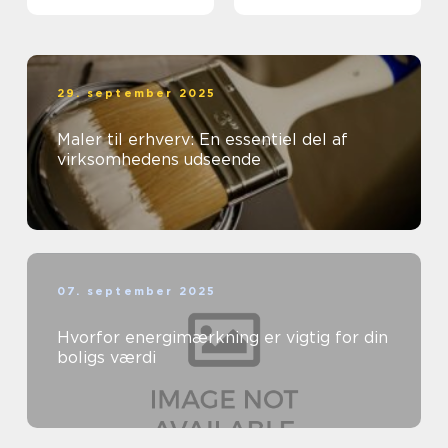
29. september 2025
Maler til erhverv: En essentiel del af
virksomhedens udseende
07. september 2025
Hvorfor energimærkning er vigtig for din
boligs værdi