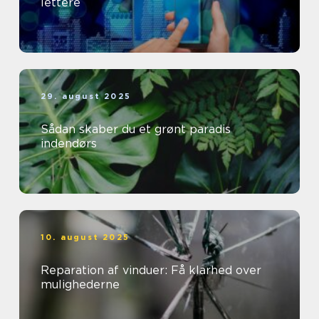
lettere
29. august 2025
Sådan skaber du et grønt paradis
indendørs
10. august 2025
Reparation af vinduer: Få klarhed over
mulighederne