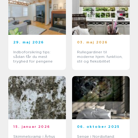
29. maj 2026
03. maj 2026
Indboforsikring tips:
Rullegardiner til
sådan får du mest
moderne hjem: funktion,
tryghed for pengene
stil og fleksibilitet
15. januar 2026
06. oktober 2025
Skimmelsvamp i Århus
Senge i Nordjylland: