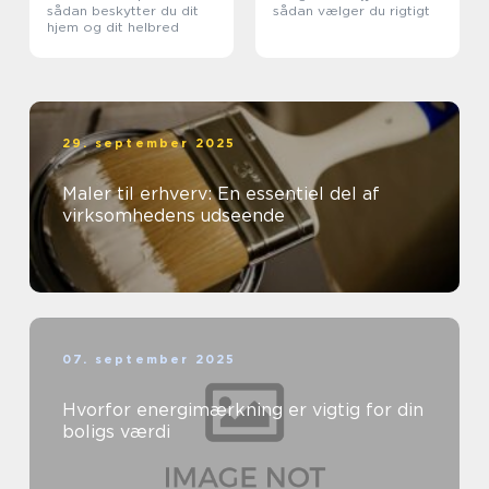
sådan beskytter du dit
sådan vælger du rigtigt
hjem og dit helbred
29. september 2025
Maler til erhverv: En essentiel del af
virksomhedens udseende
07. september 2025
Hvorfor energimærkning er vigtig for din
boligs værdi