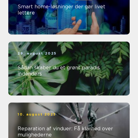
Smart home-løsninger der gør livet
lettere
29. august 2025
Sådan skaber du et grønt paradis
indendørs
10. august 2025
Reparation af vinduer: Få klarhed over
mulighederne