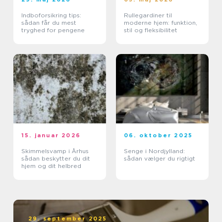
Indboforsikring tips:
Rullegardiner til
sådan får du mest
moderne hjem: funktion,
tryghed for pengene
stil og fleksibilitet
15. januar 2026
06. oktober 2025
Skimmelsvamp i Århus
Senge i Nordjylland:
sådan beskytter du dit
sådan vælger du rigtigt
hjem og dit helbred
29. september 2025