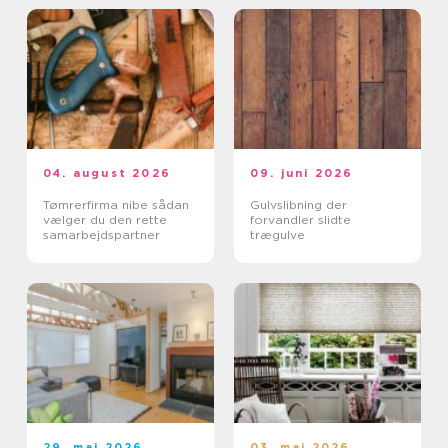
04. august 2026
09. juni 2026
Tømrerfirma nibe sådan
Gulvslibning der
vælger du den rette
forvandler slidte
samarbejdspartner
trægulve
29. maj 2026
03. maj 2026