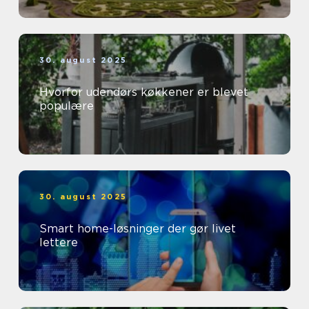
30. august 2025
Hvorfor udendørs køkkener er blevet
populære
30. august 2025
Smart home-løsninger der gør livet
lettere