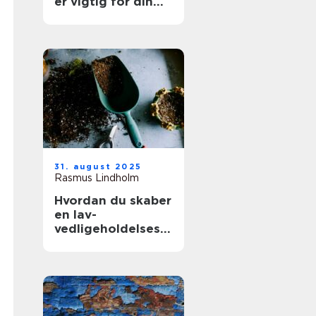
er vigtig for din
boligs værdi
31. august 2025
Rasmus Lindholm
Hvordan du skaber
en lav-
vedligeholdelses
have