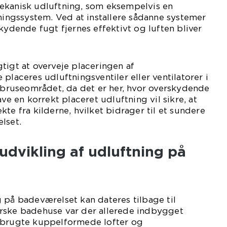
ekanisk udluftning, som eksempelvis en
dningssystem. Ved at installere sådanne systemer
kydende fugt fjernes effektivt og luften bliver
tigt at overveje placeringen af
placeres udluftningsventiler eller ventilatorer i
f bruseområdet, da det er her, hvor overskydende
ave en korrekt placeret udluftning vil sikre, at
te fra kilderne, hvilket bidrager til et sundere
lset.
 udvikling af udluftning på
 på badeværelset kan dateres tilbage til
rske badehuse var der allerede indbygget
 brugte kuppelformede lofter og