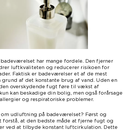
å badeværelset har mange fordele. Den fjerner
rer luftkvaliteten og reducerer risikoen for
er. Faktisk er badeværelser et af de mest
 grund af det konstante brug af vand. Uden en
den overskydende fugt føre til vækst af
un kan beskadige din bolig, men også forårsage
lergier og respiratoriske problemer.
de om udluftning på badeværelset? Først og
t forstå, at den bedste måde at fjerne fugt og
 ved at tilbyde konstant luftcirkulation. Dette