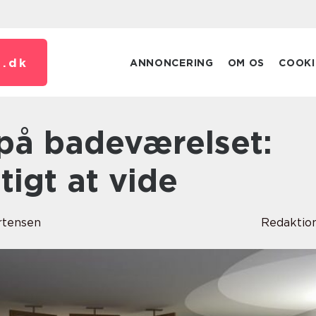
.
dk
ANNONCERING
OM OS
COOKI
tigt at vide
rtensen
Redaktio