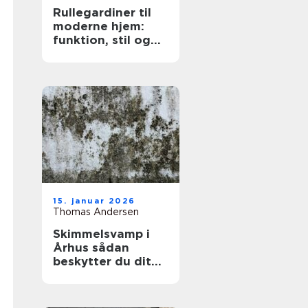
Rullegardiner til
moderne hjem:
funktion, stil og
fleksibilitet
15. januar 2026
Thomas Andersen
Skimmelsvamp i
Århus sådan
beskytter du dit
hjem og dit
helbred