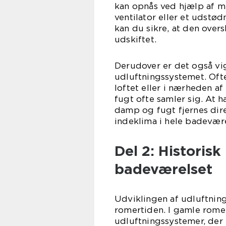
kan opnås ved hjælp af m
ventilator eller et udstø
kan du sikre, at den overs
udskiftet.
Derudover er det også vig
udluftningssystemet. Ofte 
loftet eller i nærheden a
fugt ofte samler sig. At h
damp og fugt fjernes direk
indeklima i hele badevære
Del 2: Historisk
badeværelset
Udviklingen af udluftning
romertiden. I gamle rome
udluftningssystemer, der