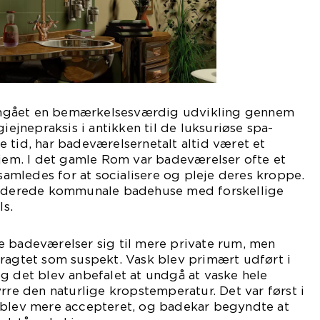
mgået en bemærkelsesværdig udvikling gennem
giejnepraksis i antikken til de luksuriøse spa-
 tid, har badeværelsernetalt altid været et
hjem. I det gamle Rom var badeværelser ofte et
 samledes for at socialisere og pleje deres kroppe.
kluderede kommunale badehuse med forskellige
s.
e badeværelser sig til mere private rum, men
tragtet som suspekt. Vask blev primært udført i
g det blev anbefalet at undgå at vaske hele
yrre den naturlige kropstemperatur. Det var først i
 blev mere accepteret, og badekar begyndte at