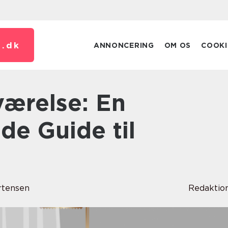
.
dk
ANNONCERING
OM OS
COOKI
e Guide til
rtensen
Redaktio