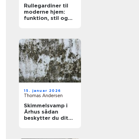
Rullegardiner til
moderne hjem:
funktion, stil og
fleksibilitet
15. januar 2026
Thomas Andersen
Skimmelsvamp i
Århus sådan
beskytter du dit
hjem og dit
helbred