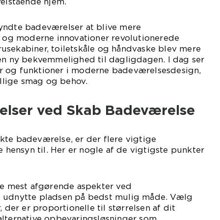
velstående hjem.
yndte badeværelser at blive mere
r, og moderne innovationer revolutionerede
usekabiner, toiletskåle og håndvaske blev mere
 en ny bekvemmelighed til dagligdagen. I dag ser
rter og funktioner i moderne badeværelsesdesign,
lige smag og behov.
jelser ved Skab Badeværelse
te badeværelse, er der flere vigtige
e hensyn til. Her er nogle af de vigtigste punkter
 de mest afgørende aspekter ved
t udnytte pladsen på bedst mulig måde. Vælg
 der er proportionelle til størrelsen af dit
alternative opbevaringsløsninger som