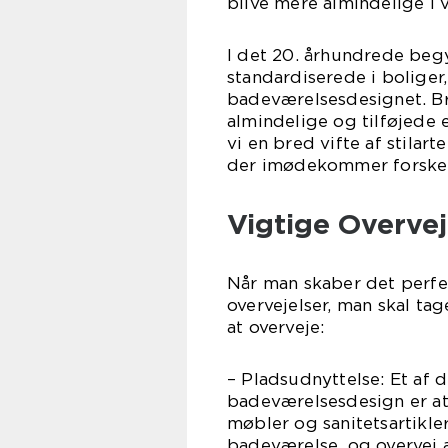
blive mere almindelige i 
I det 20. århundrede beg
standardiserede i bolige
badeværelsesdesignet. Br
almindelige og tilføjede
vi en bred vifte af stila
der imødekommer forskel
Vigtige Overve
Når man skaber det perfek
overvejelser, man skal tag
at overveje:
– Pladsudnyttelse: Et af
badeværelsesdesign er a
møbler og sanitetsartikler,
badeværelse, og overvej 