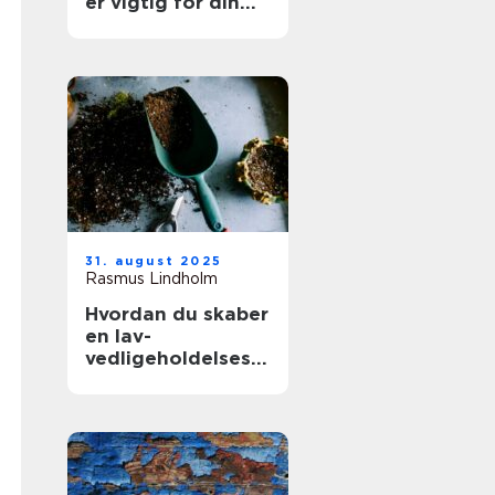
er vigtig for din
boligs værdi
31. august 2025
Rasmus Lindholm
Hvordan du skaber
en lav-
vedligeholdelses
have