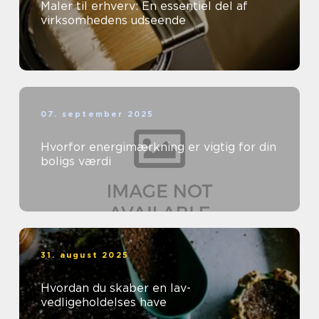
Maler til erhverv: En essentiel del af
virksomhedens udseende
07. september 2025
Hvorfor energimærkning er vigtig for din
boligs værdi
31. august 2025
Hvordan du skaber en lav-
vedligeholdelses have