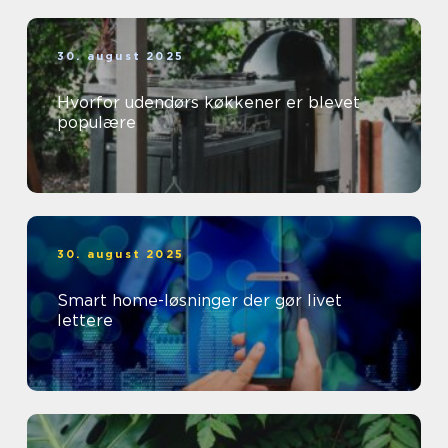
30. august 2025
Hvorfor udendørs køkkener er blevet
populære
30. august 2025
Smart home-løsninger der gør livet
lettere