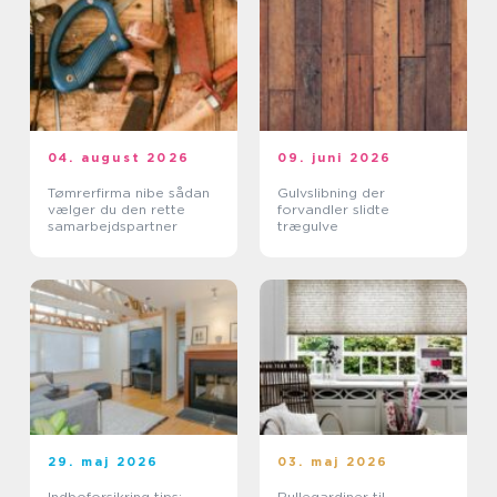
04. august 2026
09. juni 2026
Tømrerfirma nibe sådan
Gulvslibning der
vælger du den rette
forvandler slidte
samarbejdspartner
trægulve
29. maj 2026
03. maj 2026
Indboforsikring tips:
Rullegardiner til