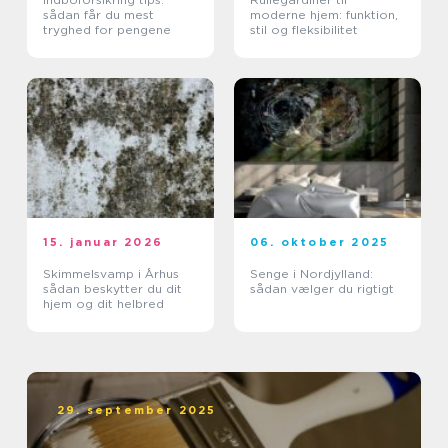
sådan får du mest
moderne hjem: funktion,
tryghed for pengene
stil og fleksibilitet
15. januar 2026
06. oktober 2025
Skimmelsvamp i Århus
Senge i Nordjylland:
sådan beskytter du dit
sådan vælger du rigtigt
hjem og dit helbred
29. september 2025