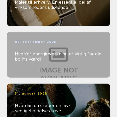
Maler til erhverv: En essentiel del af
virksomhedens udseende
07. september 2025
Hvorfor energimærkning er vigtig for din
boligs værdi
31. august 2025
Hvordan du skaber en lav-
vedligeholdelses have