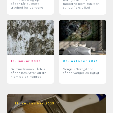
sådan får du mest
moderne hjem: funktion,
tryghed for pengene
stil og fleksibilitet
15. januar 2026
06. oktober 2025
Skimmelsvamp i Århus
Senge i Nordjylland:
sådan beskytter du dit
sådan vælger du rigtigt
hjem og dit helbred
29. september 2025