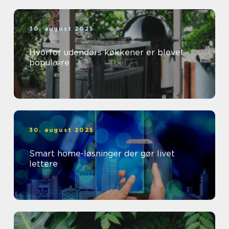
30. august 2025
Hvorfor udendørs køkkener er blevet
populære
30. august 2025
Smart home-løsninger der gør livet
lettere