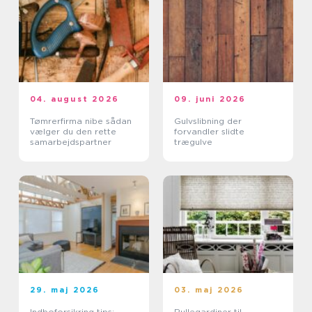
04. august 2026
09. juni 2026
Tømrerfirma nibe sådan
Gulvslibning der
vælger du den rette
forvandler slidte
samarbejdspartner
trægulve
29. maj 2026
03. maj 2026
Indboforsikring tips:
Rullegardiner til