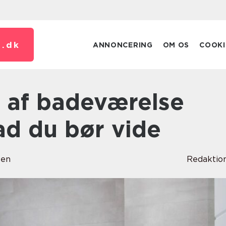
.
dk
ANNONCERING
OM OS
COOKI
vad du bør vide
sen
Redaktio