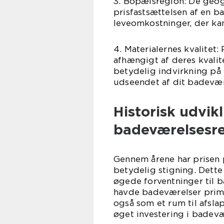
3. Bopælsregion: De geogra
prisfastsættelsen af en 
leveomkostninger, der kan
4. Materialernes kvalitet:
afhængigt af deres kvalit
betydelig indvirkning på
udseendet af dit badevære
Historisk udvikl
badeværelsesre
Gennem årene har prisen 
betydelig stigning. Dette 
øgede forventninger til 
havde badeværelser primæ
også som et rum til afslap
øget investering i badevæ