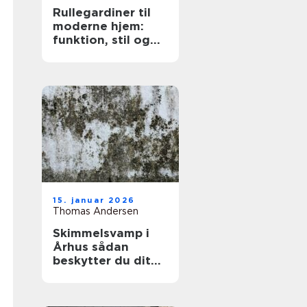
Rullegardiner til
moderne hjem:
funktion, stil og
fleksibilitet
15. januar 2026
Thomas Andersen
Skimmelsvamp i
Århus sådan
beskytter du dit
hjem og dit
helbred