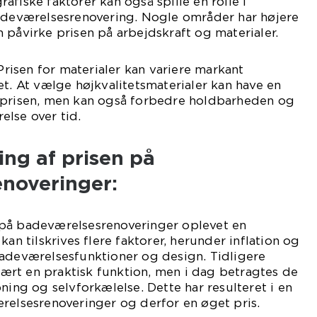
fiske faktorer kan også spille en rolle i
badeværelsesrenovering. Nogle områder har højere
 påvirke prisen på arbejdskraft og materialer.
 Prisen for materialer kan variere markant
et. At vælge højkvalitetsmaterialer kan have en
 prisen, men kan også forbedre holdbarheden og
lse over tid.
ing af prisen på
noveringer:
på badeværelsesrenoveringer oplevet en
kan tilskrives flere faktorer, herunder inflation og
badeværelsesfunktioner og design. Tidligere
rt en praktisk funktion, men i dag betragtes de
ning og selvforkælelse. Dette har resulteret i en
relsesrenoveringer og derfor en øget pris.