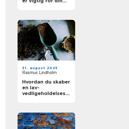
er vigtig for din
boligs værdi
31. august 2025
Rasmus Lindholm
Hvordan du skaber
en lav-
vedligeholdelses
have