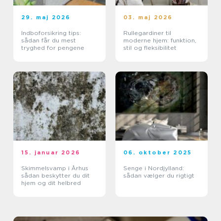
29. maj 2026
03. maj 2026
Indboforsikring tips:
Rullegardiner til
sådan får du mest
moderne hjem: funktion,
tryghed for pengene
stil og fleksibilitet
15. januar 2026
06. oktober 2025
Skimmelsvamp i Århus
Senge i Nordjylland:
sådan beskytter du dit
sådan vælger du rigtigt
hjem og dit helbred