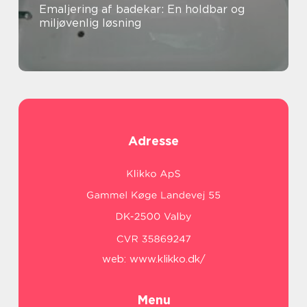
Emaljering af badekar: En holdbar og
miljøvenlig løsning
Adresse
web:
www.klikko.dk/
Menu