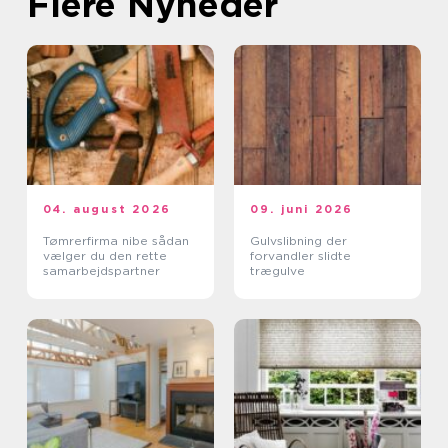
Flere Nyheder
04. august 2026
09. juni 2026
Tømrerfirma nibe sådan
Gulvslibning der
vælger du den rette
forvandler slidte
samarbejdspartner
trægulve