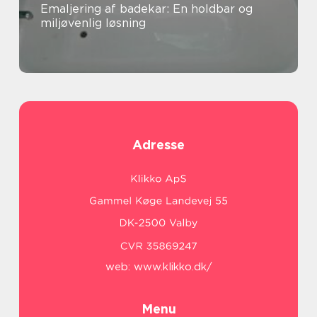
Emaljering af badekar: En holdbar og
miljøvenlig løsning
Adresse
web:
www.klikko.dk/
Menu