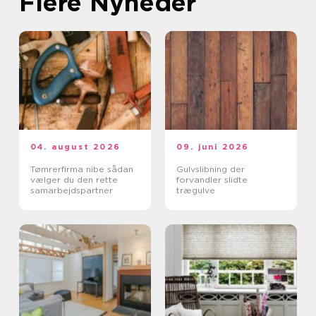
Flere Nyheder
04. august 2026
09. juni 2026
Tømrerfirma nibe sådan
Gulvslibning der
vælger du den rette
forvandler slidte
samarbejdspartner
trægulve