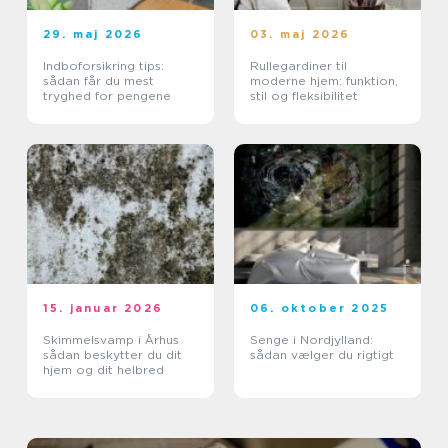
29. maj 2026
03. maj 2026
Indboforsikring tips:
Rullegardiner til
sådan får du mest
moderne hjem: funktion,
tryghed for pengene
stil og fleksibilitet
15. januar 2026
06. oktober 2025
Skimmelsvamp i Århus
Senge i Nordjylland:
sådan beskytter du dit
sådan vælger du rigtigt
hjem og dit helbred