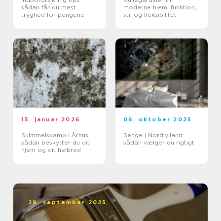
sådan får du mest
moderne hjem: funktion,
tryghed for pengene
stil og fleksibilitet
15. januar 2026
06. oktober 2025
Skimmelsvamp i Århus
Senge i Nordjylland:
sådan beskytter du dit
sådan vælger du rigtigt
hjem og dit helbred
29. september 2025