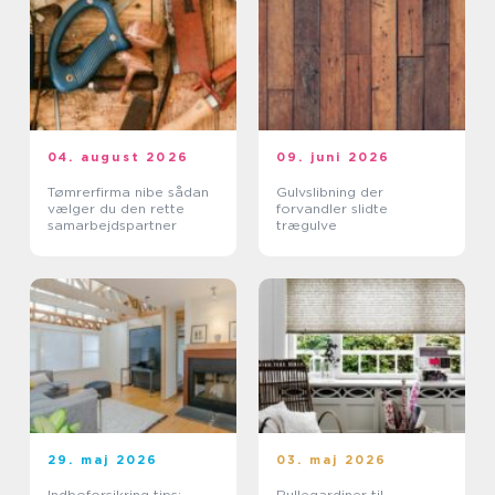
04. august 2026
09. juni 2026
Tømrerfirma nibe sådan
Gulvslibning der
vælger du den rette
forvandler slidte
samarbejdspartner
trægulve
29. maj 2026
03. maj 2026
Indboforsikring tips:
Rullegardiner til