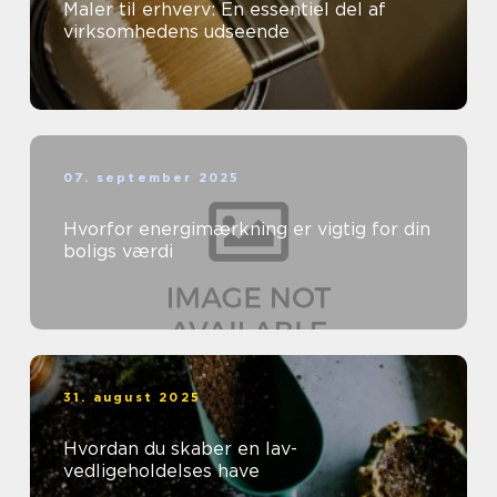
Maler til erhverv: En essentiel del af
virksomhedens udseende
07. september 2025
Hvorfor energimærkning er vigtig for din
boligs værdi
31. august 2025
Hvordan du skaber en lav-
vedligeholdelses have