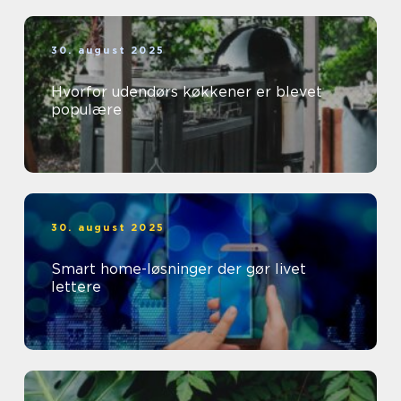
30. august 2025
Hvorfor udendørs køkkener er blevet
populære
30. august 2025
Smart home-løsninger der gør livet
lettere