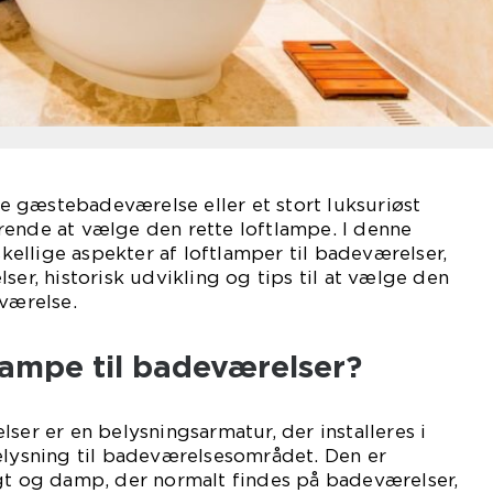
lle gæstebadeværelse eller et stort luksuriøst
rende at vælge den rette loftlampe. I denne
rskellige aspekter af loftlamper til badeværelser,
ser, historisk udvikling og tips til at vælge den
eværelse.
lampe til badeværelser?
ser er en belysningsarmatur, der installeres i
elysning til badeværelsesområdet. Den er
ugt og damp, der normalt findes på badeværelser,