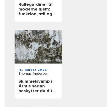
Rullegardiner til
moderne hjem:
funktion, stil og
fleksibilitet
15. januar 2026
Thomas Andersen
Skimmelsvamp i
Århus sådan
beskytter du dit
hjem og dit
helbred