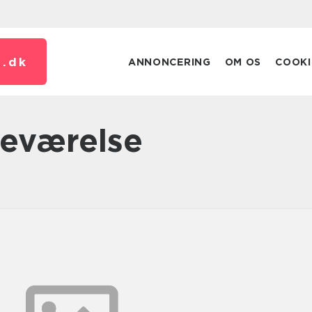
.
dk
ANNONCERING
OM OS
COOKI
deværelse