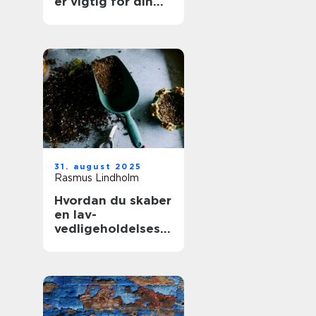
er vigtig for din
boligs værdi
31. august 2025
Rasmus Lindholm
Hvordan du skaber
en lav-
vedligeholdelses
have