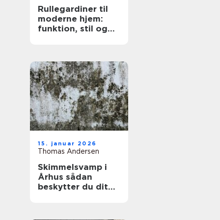
Rullegardiner til
moderne hjem:
funktion, stil og
fleksibilitet
15. januar 2026
Thomas Andersen
Skimmelsvamp i
Århus sådan
beskytter du dit
hjem og dit
helbred