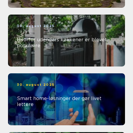
30. august 2025
Hvorfor udendørs køkkener er blevet
populære
30. august 2025
Smart home-løsninger der gør livet
lettere