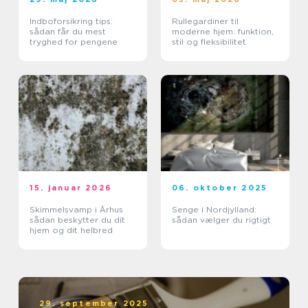
Indboforsikring tips:
Rullegardiner til
sådan får du mest
moderne hjem: funktion,
tryghed for pengene
stil og fleksibilitet
15. januar 2026
06. oktober 2025
Skimmelsvamp i Århus
Senge i Nordjylland:
sådan beskytter du dit
sådan vælger du rigtigt
hjem og dit helbred
29. september 2025