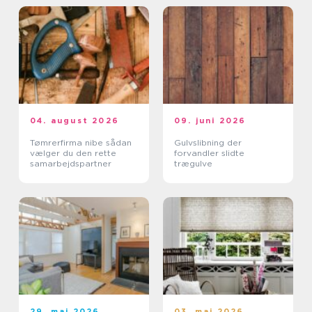
04. august 2026
09. juni 2026
Tømrerfirma nibe sådan
Gulvslibning der
vælger du den rette
forvandler slidte
samarbejdspartner
trægulve
29. maj 2026
03. maj 2026