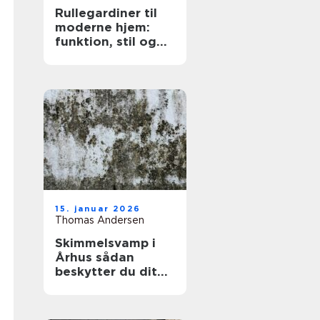
Rullegardiner til
moderne hjem:
funktion, stil og
fleksibilitet
15. januar 2026
Thomas Andersen
Skimmelsvamp i
Århus sådan
beskytter du dit
hjem og dit
helbred