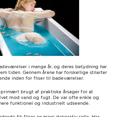
badeværelser i mange år, og deres betydning har
m tiden. Gennem årene har forskellige stilarter
de inden for fliser til badeværelser.
 primært brugt af praktiske årsager for at
vet mod vand og fugt. De var ofte enkle og
ere funktionel og industrielt udseende.
ndrede fik fliser en mere dekorativ rolle. Her