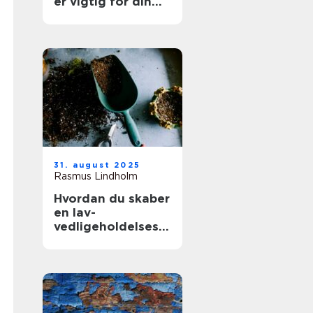
er vigtig for din
boligs værdi
31. august 2025
Rasmus Lindholm
Hvordan du skaber
en lav-
vedligeholdelses
have