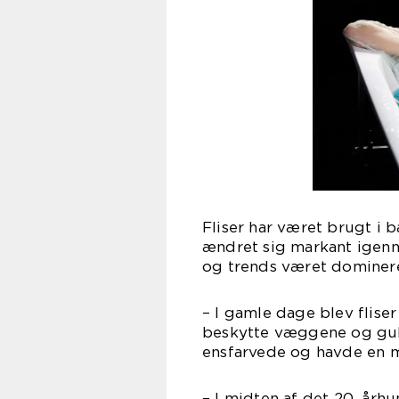
Fliser har været brugt i 
ændret sig markant igenne
og trends været domineren
– I gamle dage blev fliser
beskytte væggene og gul
ensfarvede og havde en m
– I midten af det 20. århu