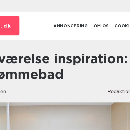
.
dk
ANNONCERING
OM OS
COOKI
drømmebad
sen
Redaktio