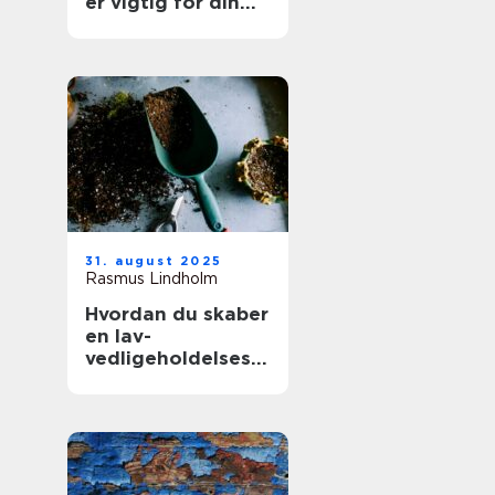
er vigtig for din
boligs værdi
31. august 2025
Rasmus Lindholm
Hvordan du skaber
en lav-
vedligeholdelses
have