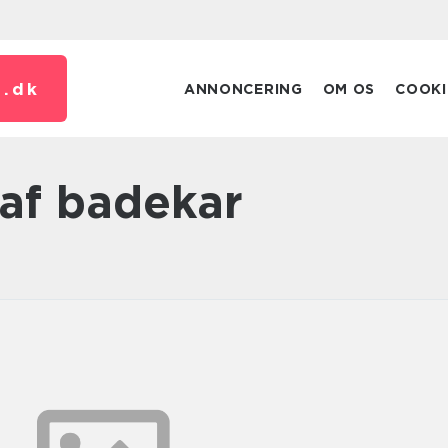
.
dk
ANNONCERING
OM OS
COOKI
 af badekar