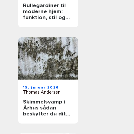
Rullegardiner til
moderne hjem:
funktion, stil og
fleksibilitet
15. januar 2026
Thomas Andersen
Skimmelsvamp i
Århus sådan
beskytter du dit
hjem og dit
helbred