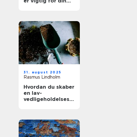
er vigtig for din
boligs værdi
31. august 2025
Rasmus Lindholm
Hvordan du skaber
en lav-
vedligeholdelses
have