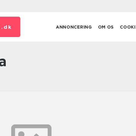
.
dk
ANNONCERING
OM OS
COOKI
a