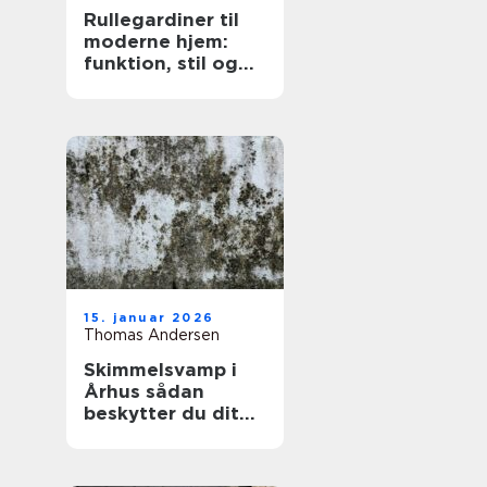
Rullegardiner til
moderne hjem:
funktion, stil og
fleksibilitet
15. januar 2026
Thomas Andersen
Skimmelsvamp i
Århus sådan
beskytter du dit
hjem og dit
helbred