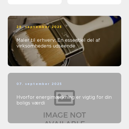
29. september 2025
Maler til erhverv: En essentiel del af
virksomhedens udseende
07. september 2025
Hvorfor energimærkning er vigtig for din
boligs værdi