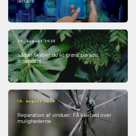
lettere
29. august 2025
Sådan skaber du et grønt paradis
indendørs
10. august 2025
Reparation af vinduer: Få klarhed over
mulighederne