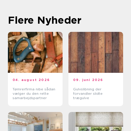
Flere Nyheder
04. august 2026
09. juni 2026
Tømrerfirma nibe sådan
Gulvslibning der
vælger du den rette
forvandler slidte
samarbejdspartner
trægulve