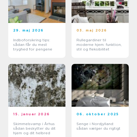
29. maj 2026
03. maj 2026
Indboforsikring tips:
Rullegardiner til
sådan får du mest
moderne hjem: funktion,
tryghed for pengene
stil og fleksibilitet
15. januar 2026
06. oktober 2025
Skimmelsvamp i Århus
Senge i Nordjylland:
sådan beskytter du dit
sådan vælger du rigtigt
hjem og dit helbred