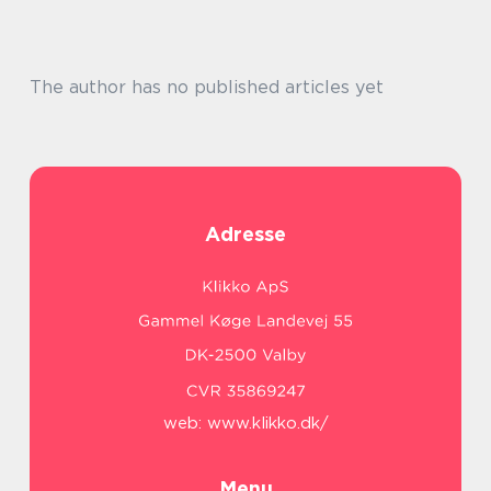
The author has no published articles yet
Adresse
web:
www.klikko.dk/
Menu