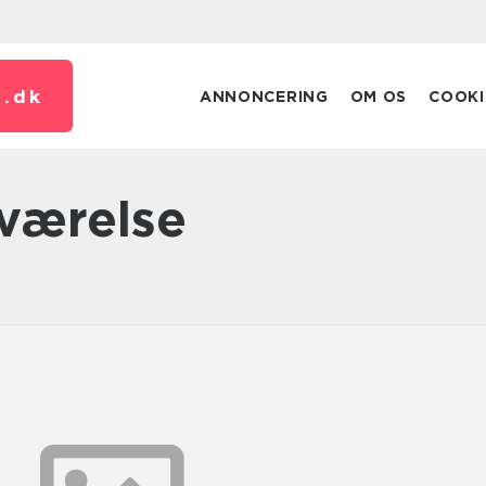
.
dk
ANNONCERING
OM OS
COOKI
eværelse