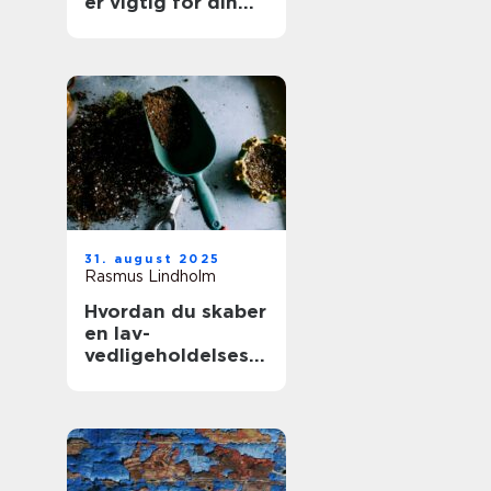
er vigtig for din
boligs værdi
31. august 2025
Rasmus Lindholm
Hvordan du skaber
en lav-
vedligeholdelses
have