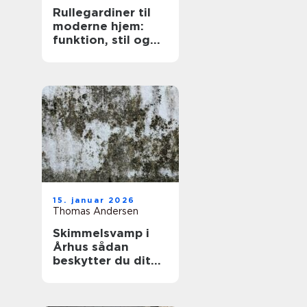
Rullegardiner til
moderne hjem:
funktion, stil og
fleksibilitet
15. januar 2026
Thomas Andersen
Skimmelsvamp i
Århus sådan
beskytter du dit
hjem og dit
helbred